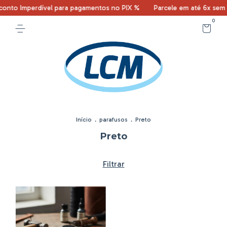
onto Imperdível para pagamentos no PIX %
Parcele em até 6x sem 
0
Início
.
parafusos
.
Preto
Preto
Filtrar