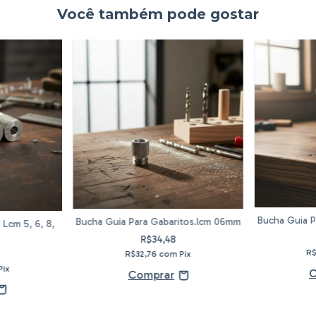
Você também pode gostar
Bucha Guia P
Bucha Guia Para Gabaritos.lcm 06mm
 Lcm 5, 6, 8,
R$34,48
R
R$32,76
com
Pix
Pix