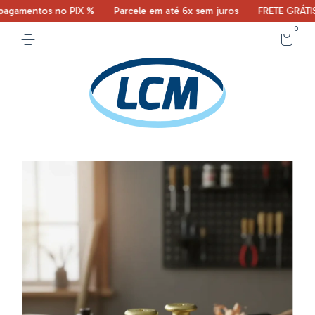
gamentos no PIX %
Parcele em até 6x sem juros
FRETE GRÁTIS co
0