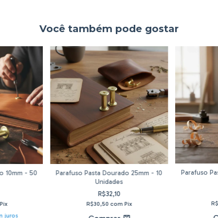
Você também pode gostar
Parafuso Pa
do 10mm - 50
Parafuso Pasta Dourado 25mm - 10
Unidades
R$32,10
R
Pix
R$30,50
com
Pix
 juros