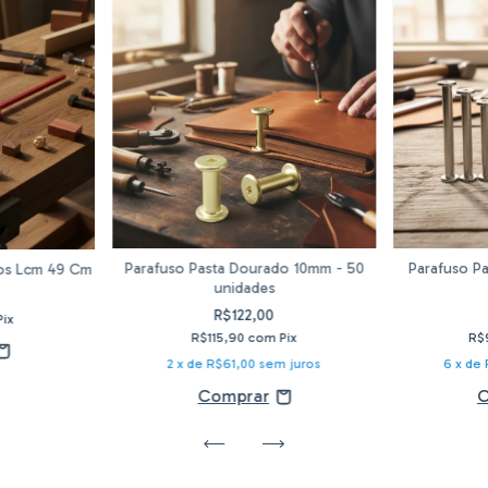
Parafuso P
Parafuso Pasta Dourado 10mm - 50
tos Lcm 49 Cm
unidades
R$122,00
Pix
R$
R$115,90
com
Pix
6
x de
2
x de
R$61,00
sem juros