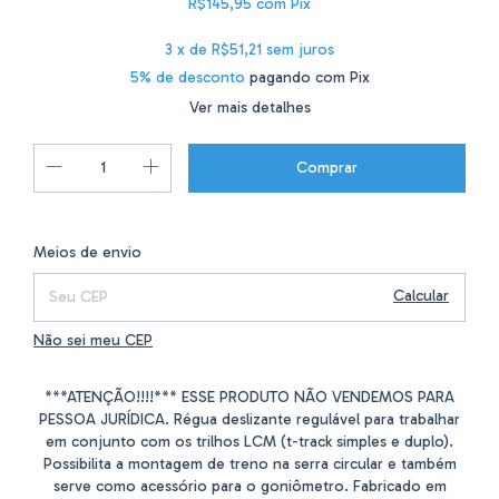
R$145,95
com
Pix
3
x de
R$51,21
sem juros
5% de desconto
pagando com Pix
Ver mais detalhes
Alterar CEP
Entregas para o CEP:
Meios de envio
Calcular
Não sei meu CEP
***ATENÇÃO!!!!*** ESSE PRODUTO NÃO VENDEMOS PARA
PESSOA JURÍDICA. Régua deslizante regulável para trabalhar
em conjunto com os trilhos LCM (t-track simples e duplo).
Possibilita a montagem de treno na serra circular e também
serve como acessório para o goniômetro. Fabricado em