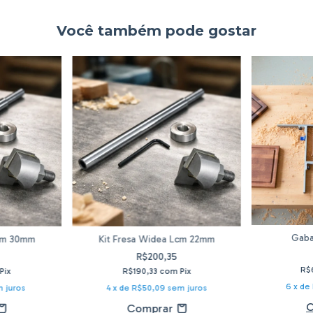
Você também pode gostar
Gaba
Lcm 30mm
Kit Fresa Widea Lcm 22mm
R$200,35
R$
Pix
R$190,33
com
Pix
6
x de
 juros
4
x de
R$50,09
sem juros