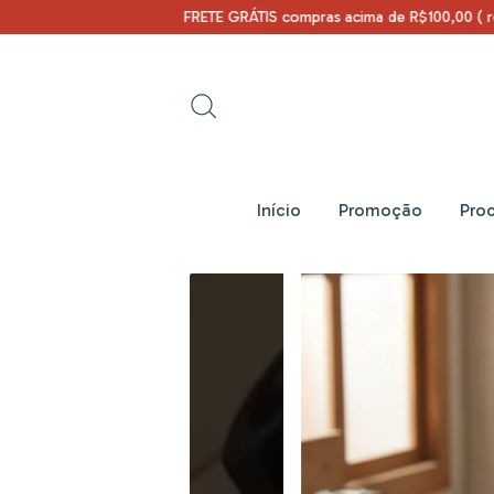
FRETE GRÁTIS compras acima de R$100,00 ( região S
Início
Promoção
Pro