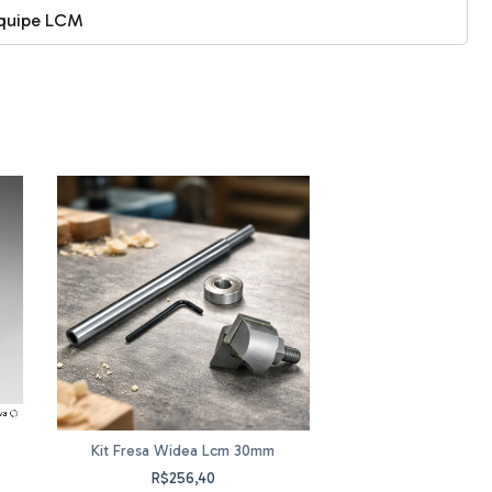
 Equipe LCM
Kit - Gabarit
Kit Fresa Widea Lcm 30mm
R$679,
R$256,40