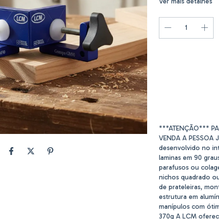
Ver mais detalhes
Entregas para o CE
***ATENÇÃO*** P
VENDA A PESSOA JU
desenvolvido no in
laminas em 90 graus
parafusos ou colag
nichos quadrado ou
de prateleiras, mo
estrutura em alumí
manípulos com ótima
370g A LCM oferec