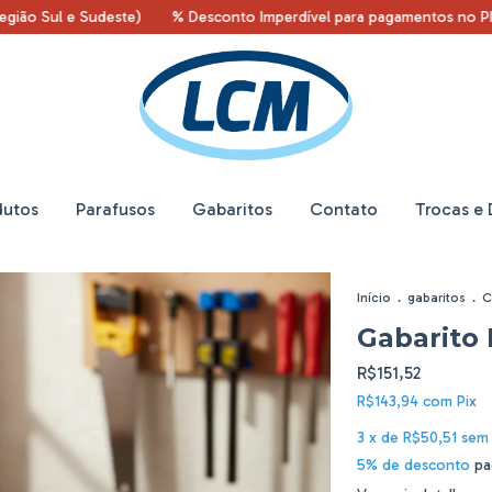
ul e Sudeste)
% Desconto Imperdível para pagamentos no PIX %
dutos
Parafusos
Gabaritos
Contato
Trocas e
Início
.
gabaritos
.
C
Gabarito
R$151,52
R$143,94
com
Pix
3
x de
R$50,51
sem 
5% de desconto
pa