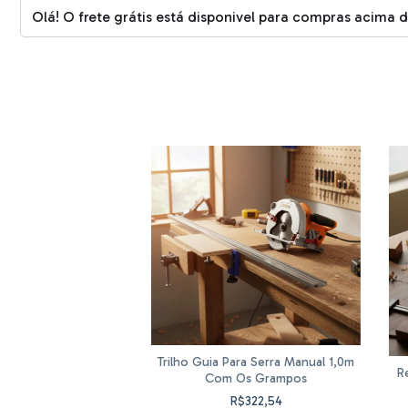
Olá! O frete grátis está disponivel para compras acima 
Trilho Guia Para Serra Manual 1,0m
 Widea Lcm 25mm
R
Com Os Grampos
$237,50
R$322,54
5,63
com
Pix