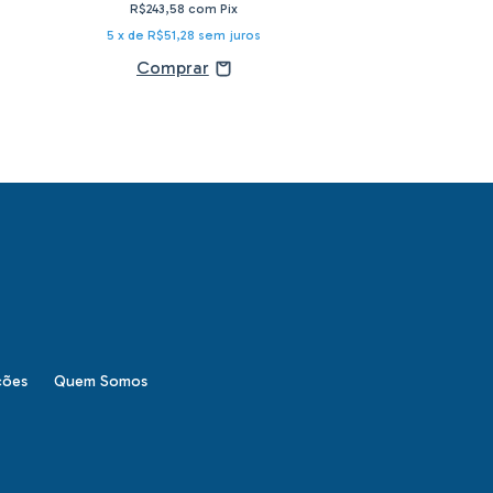
R$645,29
c
R$243,58
com
Pix
6
x de
R$113,21
s
5
x de
R$51,28
sem juros
ções
Quem Somos