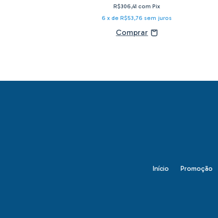
R$306,41
com
Pix
59,38
sem juros
6
x de
R$53,76
sem juros
Início
Promoção