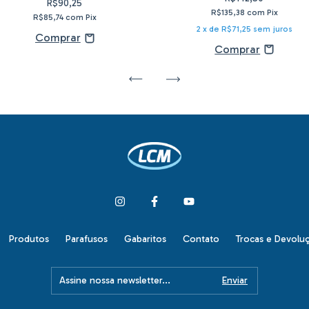
R$90,25
R$135,38
com
Pix
R$85,74
com
Pix
2
x de
R$71,25
sem juros
Produtos
Parafusos
Gabaritos
Contato
Trocas e Devolu