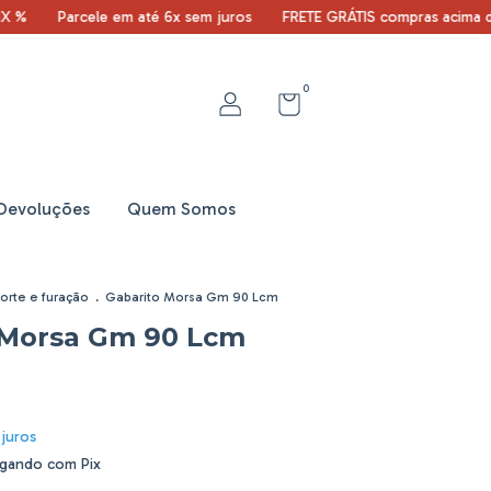
Parcele em até 6x sem juros
FRETE GRÁTIS compras acima de R$100
0
 Devoluções
Quem Somos
orte e furação
.
Gabarito Morsa Gm 90 Lcm
 Morsa Gm 90 Lcm
juros
gando com Pix