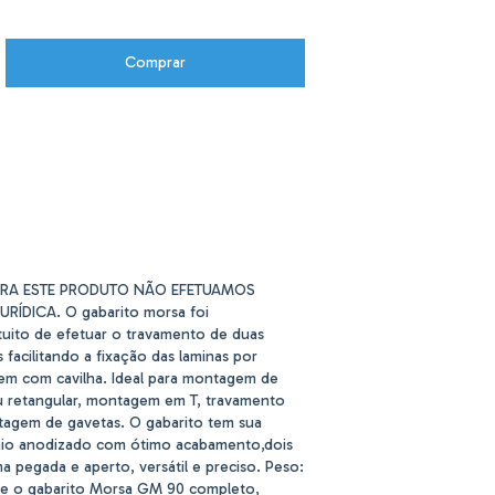
Alterar CEP
P:
Calcular
ARA ESTE PRODUTO NÃO EFETUAMOS
RÍDICA. O gabarito morsa foi
tuito de efetuar o travamento de duas
 facilitando a fixação das laminas por
em com cavilha. Ideal para montagem de
 retangular, montagem em T, travamento
ntagem de gavetas. O gabarito tem sua
nio anodizado com ótimo acabamento,dois
 pegada e aperto, versátil e preciso. Peso:
e o gabarito Morsa GM 90 completo,