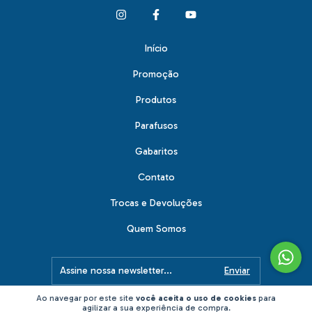
Início
Promoção
Produtos
Parafusos
Gabaritos
Contato
Trocas e Devoluções
Quem Somos
Ao navegar por este site
você aceita o uso de cookies
para
agilizar a sua experiência de compra.