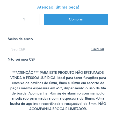
Atenção, última peça!
Alterar CEP
Entregas para o CEP:
Meios de envio
Calcular
Não sei meu CEP
***ATENÇÃO*** PARA ESTE PRODUTO NÃO EFETUAMOS
VENDA A PESSOA JURÍDICA. Ideal para fazer furações para
encaixe de cavilhas de 6mm, 8mm e 10mm em recorte de
peças mesma espessura em 45º, dispensando o uso da fita
de borda. Acompanha: -Um jig de alumínio com manípulo
anodizado para madeira com a espessura de 15mm; -Uma
bucha de aço inox recartilhada e rosqueável de 8mm. NÃO
ACOMPANHA BROCA E LIMITADOR.