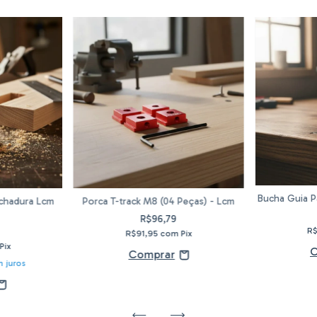
Bucha Guia P
echadura Lcm
Porca T-track M8 (04 Peças) - Lcm
R$96,79
R
R$91,95
com
Pix
Pix
 juros